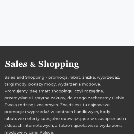
okazje sklep luz
oferty sklep luz
promocje 2016
rabaty 2016
zniżki 2016
promocje październik 2016
rabaty październik 2016
zniżki październik 2016
Sales and Shopping - promocja, rabat, zniżka, wyprzedaż,
targi mody, pokazy mody, wydarzenia modowe.
Promujemy ideę smart shoppingu, czyli rozsądne,
przemyślanie i sprytne zakupy, do czego zachęcamy Ciebie,
Twoją rodzinę i znajomych. Znajdziesz tu najnowsze
promocje i wyprzedaż w centrach handlowych, kody
rabatowe i oferty specjalne obowiązujące w czasopismach i
sklepach internetowych, a także najciekawsze wydarzenia
modowe w całej Polsce.