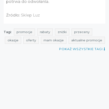
potrwa do odwołania.
Źródło:
Sklep Luz
Tagi:
promocje
rabaty
zniżki
przeceny
okazje
oferty
mam okazje
aktualne promocje
promocje na buty
rabaty na buty
zniżki na buty
POKAŻ WSZYSTKIE TAGI
przeceny na buty
okazje na buty
oferty na buty
super promocja
promocje crocs
rabaty crocs
zniżki crocs
przeceny crocs
okazje crocs
oferty crocs
promocje październik
rabaty październik
zniżki październik
promocje sklep luz
rabaty sklep luz
zniżki sklep luz
przeceny sklep luz