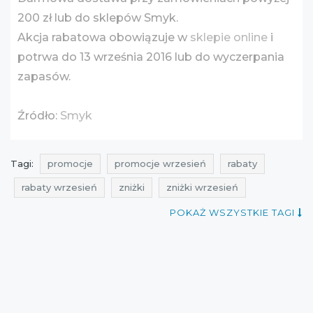
200 zł lub do sklepów Smyk.
Akcja rabatowa obowiązuje w
sklepie online
i
potrwa do 13 września 2016 lub do wyczerpania
zapasów.
Źródło:
Smyk
Tagi:
promocje
promocje wrzesień
rabaty
rabaty wrzesień
zniżki
zniżki wrzesień
przeceny
okazje
oferty
aktualne zniżki
POKAŻ WSZYSTKIE TAGI
promocje smyk
rabaty smyk
zniżki smyk
przeceny smyk
okazje smyk
oferty smyk
ale rabaty
promocje na odzież dla dzieci
rabaty na odzież dla dzieci
zniżki na odzież dla dzieci