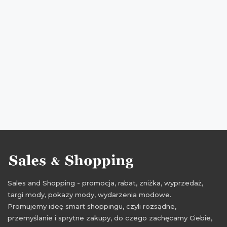
przeceny na odzież dla dzieci
okazje na odzież dla dzieci
oferty na odzież dla dzieci
kizzu
promocje 2016
rabaty 2016
zniżki 2016
promocje wrzesień 2016
rabaty wrzesień 2016
zniżki wrzesień 2016
Sales and Shopping - promocja, rabat, zniżka, wyprzedaż,
targi mody, pokazy mody, wydarzenia modowe.
Promujemy ideę smart shoppingu, czyli rozsądne,
przemyślanie i sprytne zakupy, do czego zachęcamy Ciebie,