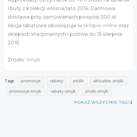
i buty z kolekcji wiosna/lato 2016. Darmowa
dostawa przy zamówienach powyżej 200 zł.
Akcja rabatowa obowiązuje w
sklepie online
oraz
sklepach stacjonarnych i potrwa do 15 sierpnia
2016.
Źródło:
Smyk
Tagi:
promocje
rabaty
zniżki
aktualne zniżki
promocje smyk
rabaty smyk
zniżki smyk
gdzie rabaty
wyprzedaż
darmolandia
POKAŻ WSZYSTKIE TAGI
promocje sierpień
rabaty sierpień
zniżki sierpień
wyprzedaż smyk
wyprzedaż sierpień
promocje dla dzieci
rabaty dla dzieci