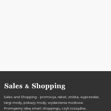
zniżki dla dzieci
wyprzedaż dla dzieci
promocje 2016
rabaty 2016
zniżki 2016
wyprzedaż 2016
wyprzedaż butów
promocje butów
rabaty butów
zniżki butów
promocje sierpień 2016
rabaty sierpień 2016
zniżki sierpień 2016
wyprzedaż sierpień 2016
Sales and Shopping - promocja, rabat, zniżka, wyprzedaż,
targi mody, pokazy mody, wydarzenia modowe.
Promujemy ideę smart shoppingu, czyli rozsądne,