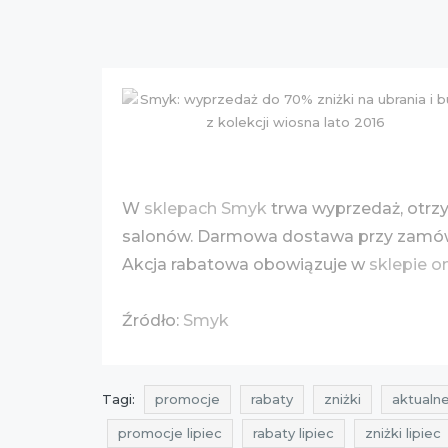
W
sklepach Smyk
trwa wyprzedaż, otr
salonów. Darmowa dostawa przy zamów
Akcja rabatowa obowiązuje w
sklepie o
Źródło:
Smyk
Tagi:
promocje
rabaty
zniżki
aktualne
promocje lipiec
rabaty lipiec
zniżki lipiec