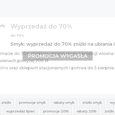
Wyprzedaż do 70%
do 70%
Smyk: wyprzedaż do 70% zniżki na ubrania i 
zymacie
do 70%
zniżki na ubrania i buty z kolekcji wios
PROMOCJA WYGASŁA
ienach powyżej 200 zł.
nline
oraz sklepach stacjonarnych i potrwa do 5 sierpnia
 zniżki
promocje smyk
rabaty smyk
zniżki smyk
wy
wyprzedaż lipiec
promocje 2016
rabaty 2016
zniżki