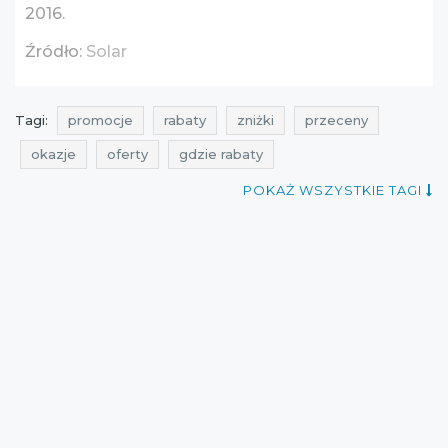
2016.
Źródło:
Solar
Tagi:
promocje
rabaty
zniżki
przeceny
okazje
oferty
gdzie rabaty
bony i kupony rabatowe
atrakcyjne zniżki
POKAŻ WSZYSTKIE TAGI
promocje maj
rabaty maj
zniżki maj
promocje 2016
promocje maj 2016
rabaty 2016
rabaty maj 2016
zniżki 2016
zniżki maj 2016