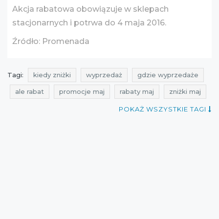
Akcja rabatowa obowiązuje w sklepach
stacjonarnych i potrwa do 4 maja 2016.
Źródło: Promenada
Tagi:
kiedy zniżki
wyprzedaż
gdzie wyprzedaże
ale rabat
promocje maj
rabaty maj
zniżki maj
promocje kwiecień
rabaty kwiecień
POKAŻ WSZYSTKIE TAGI
zniżki kwiecień
promocje 2016
promocje maj 2016
rabaty 2016
rabaty maj 2016
zniżki 2016
zniżki maj 2016
wyprzedaże
wyprzedaże maj
wyprzedaże 2016
promocje kwiecień 2016
rabaty kwiecień 2016
zniżki kwiecień 2016
wyprzedaże kwiecień