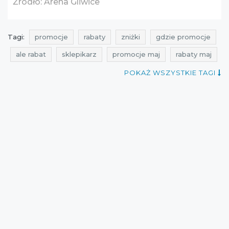
Źródło: Arena Gliwice
Tagi:
promocje
rabaty
zniżki
gdzie promocje
ale rabat
sklepikarz
promocje maj
rabaty maj
zniżki maj
promocje 2016
promocje maj 2016
POKAŻ WSZYSTKIE TAGI
rabaty 2016
rabaty maj 2016
zniżki 2016
zniżki maj 2016