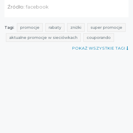
Źródło:
facebook
Tagi:
promocje
rabaty
zniżki
super promocje
aktualne promocje w sieciówkach
couporando
promocje kwiecień
rabaty kwiecień
POKAŻ WSZYSTKIE TAGI
zniżki kwiecień
promocje 2016
rabaty 2016
zniżki 2016
promocje kwiecień 2016
rabaty kwiecień 2016
zniżki kwiecień 2016