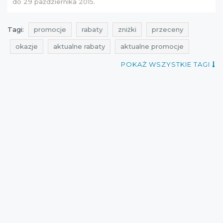
do 29 października 2015.
Tagi:
promocje
rabaty
zniżki
przeceny
okazje
aktualne rabaty
aktualne promocje
kupon
promocje top secret
rabaty top secret
POKAŻ WSZYSTKIE TAGI
zniżki top secret
przeceny top secret
promocje październik
rabaty październik
zniżki październik
kupony rabatowe
okazje październik
zakupy
cała polska
top secret
avanti
kupony rabatowe top secret
akcja rabatowa
aktualne przeceny
kupon rabatowy
Sklepy
aktualne okazje
kupony
promocje 2015
akcja promocyjna
zniżki 2015
kupon rabatowy Top Secret