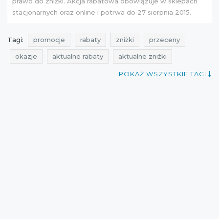
prawo do zniżki. Akcja rabatowa obowiązuje w sklepach
stacjonarnych oraz online i potrwa do 27 sierpnia 2015.
Tagi:
promocje
rabaty
zniżki
przeceny
okazje
aktualne rabaty
aktualne zniżki
aktualne promocje
promocje sierpień
POKAŻ WSZYSTKIE TAGI
rabaty sierpień
zniżki sierpień
promocje top secret
rabaty top secret
zniżki top secret
kupony rabatowe
cała polska
top secret
aktualne przeceny
kupon rabatowy
Sklepy
promocje 2015
zniżki 2015
kupon rabatowy Top Secret
rabaty 2015
aktualne promocje 2015
przeceny 2015
aktualne przeceny Top Secret