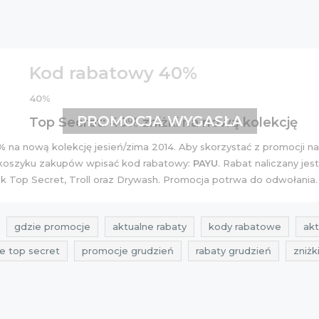
Kod rabatowy 40%
40%
PROMOCJA WYGASŁA
Top Secret: 40% zniżki na nową kolekcję
%
na nową kolekcję jesień/zima 2014. Aby skorzystać z promocji n
 w koszyku zakupów wpisać kod rabatowy:
PAYU
. Rabat naliczany jest
k Top Secret, Troll oraz Drywash. Promocja potrwa do odwołania.
gdzie promocje
aktualne rabaty
kody rabatowe
ak
e top secret
promocje grudzień
rabaty grudzień
zniżk
Sklepy