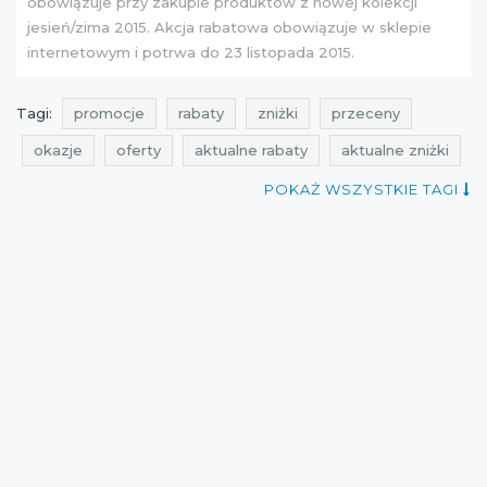
obowiązuje przy zakupie produktów z
nowej kolekcji
jesień/zima 2015. Akcja rabatowa obowiązuje w sklepie
internetowym i potrwa do 23 listopada 2015.
Tagi:
promocje
rabaty
zniżki
przeceny
okazje
oferty
aktualne rabaty
aktualne zniżki
rabatomierz
aktualne promocje
qpony
POKAŻ WSZYSTKIE TAGI
darmoszek
promocje top secret
rabaty top secret
zniżki top secret
przeceny top secret
okazje top secret
promocje listopad
rabaty listopad
zniżki listopad
przeceny listopad
okazje listopad
cała polska
top secret
Sklepy
aktualne okazje
okazik
jesienne promocje
jesienne wyprzedaże
promocje listopad 2015
przeceny listopad 2015