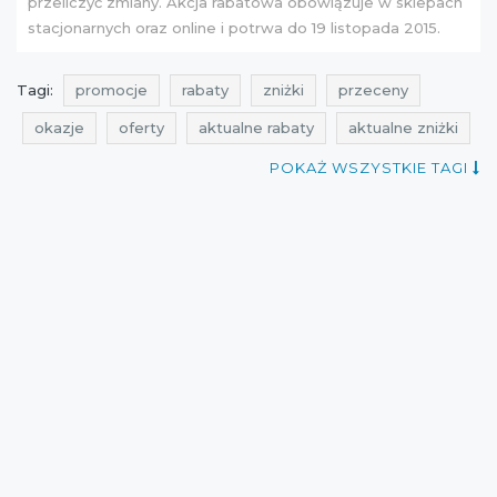
przeliczyć zmiany. Akcja rabatowa obowiązuje w sklepach
stacjonarnych oraz online i potrwa do 19 listopada 2015.
Tagi:
promocje
rabaty
zniżki
przeceny
okazje
oferty
aktualne rabaty
aktualne zniżki
rabatomierz
aktualne promocje
qpony
POKAŻ WSZYSTKIE TAGI
promocje top secret
rabaty top secret
zniżki top secret
przeceny top secret
okazje top secret
promocje listopad
rabaty listopad
zniżki listopad
przeceny listopad
okazje listopad
cała polska
top secret
Sklepy
aktualne okazje
okazik
jesienne promocje
jesienne wyprzedaże
promocje listopad 2015
przeceny listopad 2015
rabaty listopad 2015