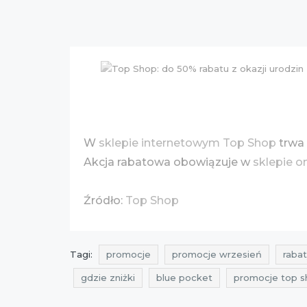
W
sklepie internetowym Top Shop
trwa
Akcja rabatowa obowiązuje w
sklepie o
Źródło:
Top Shop
Tagi:
promocje
promocje wrzesień
rabat
gdzie zniżki
blue pocket
promocje top 
promocje wrzesień 2016
rabaty wrzesień 20