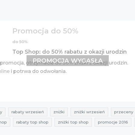
Promocja do 50%
do 50%
Top Shop: do 50% rabatu z okazji urodzin
PROMOCJA WYGASŁA
 promocja, otrzymacie
do 50%
zniżki z okazji urodzin.
nline
i potrwa do odwołania.
y
rabaty wrzesień
zniżki
zniżki wrzesień
przeceny
shop
rabaty top shop
zniżki top shop
promocje 2016
16
zniżki wrzesień 2016