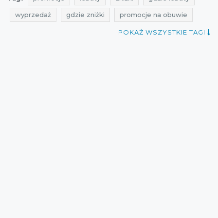
wyprzedaż
gdzie zniżki
promocje na obuwie
rabaty na obuwie
zniżki na obuwie
POKAŻ WSZYSTKIE TAGI
wyprzedaż na obuwie
promocje na odzież
rabaty na odzież
zniżki na odzież
wyprzedaż na odzież
promocjada
promocje sierpień
rabaty sierpień
zniżki sierpień
wyprzedaż sierpień
promocje lipiec
rabaty lipiec
zniżki lipiec
wyprzedaż lipiec
promocje outhorn
rabaty outhorn
zniżki outhorn
promocje toursport
rabaty toursport
zniżki toursport
wyprzedaż 2021
promocje 2021
rabaty 2021
zniżki 2021
promocje lipiec 2021
rabaty lipiec 2021
zniżki lipiec 2021
wyprzedaż lipiec 2021