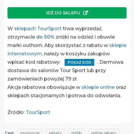
IDŹ DO SKLEPU
W
sklepach TourSport
trwa wyprzedaż,
otrzymacie
do 50%
zniżki na odzież i obuwie
marki outhorn. Aby skorzystać z rabatu w
sklepie
internetowym
, należy w koszyku zakupów
wpisać kod rabatowy:
. Darmowa
POKAŻ KOD
dostawa do salonów Tour Sport lub przy
zamówieniach powyżej 79 zł.
Akcja rabatowa obowiązuje w
sklepie online
oraz
sklepach stacjonarnych i potrwa do odwołania.
Źródło:
TourSport
Tagi:
promocje
rabaty
zniżki
gdzie rabaty