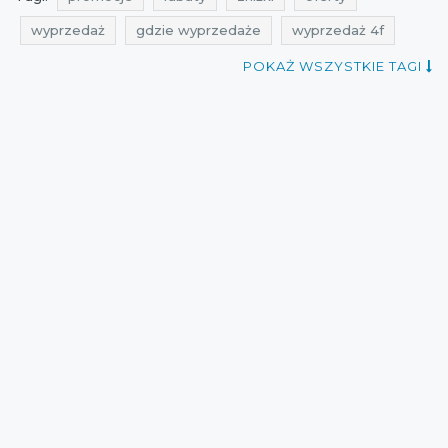
wyprzedaż
gdzie wyprzedaże
wyprzedaż 4f
wyprzedaż na odzież sportową
POKAŻ WSZYSTKIE TAGI
wyprzedaż na obuwie sportowe
promocje 4f
promocje na odzież sportową
promocje na obuwie sportowe
rabaty 4f
rabaty na odzież sportową
rabaty na obuwie sportowe
zniżki 4f
zniżki na odzież sportową
zniżki na obuwie sportowe
promocje sierpień
rabaty sierpień
zniżki sierpień
wyprzedaż sierpień
kizzu
promocje lipiec
rabaty lipiec
zniżki lipiec
wyprzedaż lipiec
promocje toursport
rabaty toursport
zniżki toursport
wyprzedaż 2021
promocje 2021