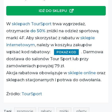
IDŹ DO SKLEPU
W
sklepach TourSport
trwa wyprzedaż,
otrzymacie
do 50%
zniżki na odzież sportową
marki 4F. Aby skorzystać z rabatu w
sklepie
internetowym
, należy w koszyku zakupów
wpisać kod rabatowy:
. Darmowa
POKAŻ KOD
dostawa do salonów Tour Sport lub przy
zamówieniach powyżej 79 zł.
Akcja rabatowa obowiązuje w
sklepie online
oraz
sklepach stacjonarnych i potrwa do odwołania.
Źródło:
TourSport
Tagi:
promocje
rabaty
zniżki
oferty