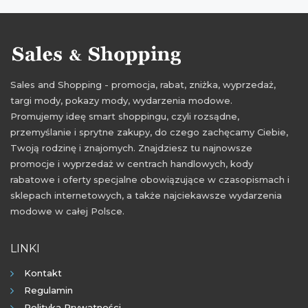
rabaty 2021
zniżki 2021
promocje lipiec 2021
rabaty lipiec 2021
zniżki lipiec 2021
wyprzedaż lipiec 2021
promocje sierpień 2021
Sales and Shopping - promocja, rabat, zniżka, wyprzedaż,
rabaty sierpień 2021
zniżki sierpień 2021
targi mody, pokazy mody, wydarzenia modowe.
wyprzedaż sierpień 2021
Promujemy ideę smart shoppingu, czyli rozsądne,
przemyślanie i sprytne zakupy, do czego zachęcamy Ciebie,
Twoją rodzinę i znajomych. Znajdziesz tu najnowsze
promocje i wyprzedaż w centrach handlowych, kody
rabatowe i oferty specjalne obowiązujące w czasopismach i
sklepach internetowych, a także najciekawsze wydarzenia
modowe w całej Polsce.
LINKI
Kontakt
Regulamin
Polityka Prywatności