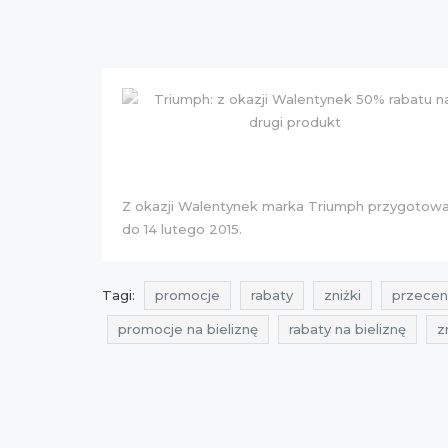
Z okazji Walentynek marka Triumph przygotow
do 14 lutego 2015.
Tagi:
promocje
rabaty
zniżki
przecen
promocje na bieliznę
rabaty na bieliznę
z
zniżki triumph
przeceny triumph
okazje 
Sklepy
best sales
okazje luty
przecen