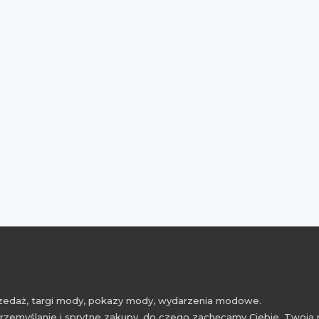
przedaż, targi mody, pokazy mody, wydarzenia modowe.
rzemyślanie i sprytne zakupy, do czego zachęcamy Ciebie, Twoją 