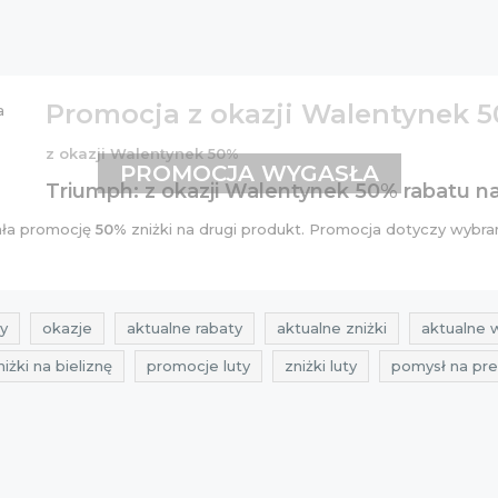
Promocja z okazji Walentynek 
z okazji Walentynek 50%
PROMOCJA WYGASŁA
Triumph: z okazji Walentynek 50% rabatu n
ała promocję
50%
zniżki na drugi produkt. Promocja dotyczy wybr
y
okazje
aktualne rabaty
aktualne zniżki
aktualne 
niżki na bieliznę
promocje luty
zniżki luty
pomysł na pr
triumph
walentynki
co kupić na walentynki
walentynko
y luty