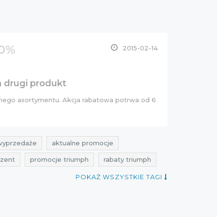
50%
2015-02-14
a drugi produkt
anego asortymentu. Akcja rabatowa potrwa od 6
wyprzedaże
aktualne promocje
ezent
promocje triumph
rabaty triumph
we promocje
cała polska
obniżki
POKAŻ WSZYSTKIE TAGI