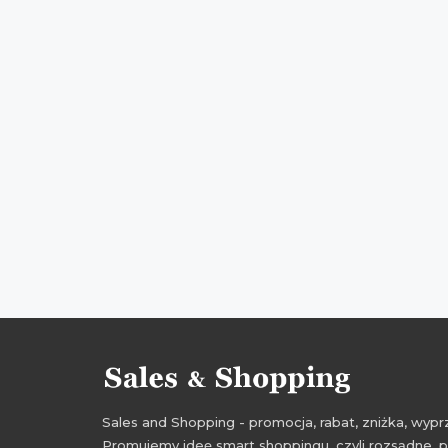
Sales and Shopping - promocja, rabat, zniżka, wy
Promujemy ideę smart shoppingu, czyli rozsądne, p