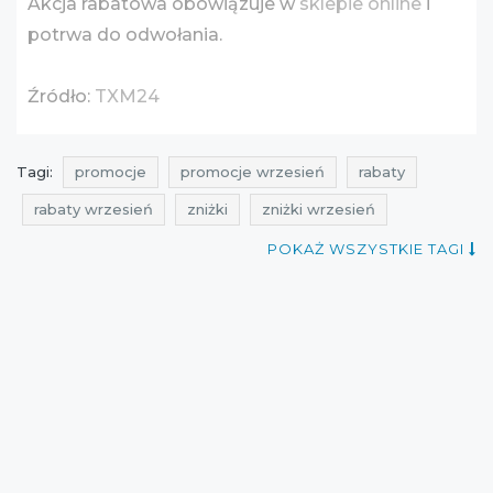
Akcja rabatowa obowiązuje w
sklepie online
i
potrwa do odwołania.
Źródło:
TXM24
Tagi:
promocje
promocje wrzesień
rabaty
rabaty wrzesień
zniżki
zniżki wrzesień
przeceny
okazje
oferty
gdzie promocje
POKAŻ WSZYSTKIE TAGI
gdzie rabaty
kuponiarnia
promocje txm24
rabaty txm24
zniżki txm24
przeceny txm24
okazje txm24
oferty txm24
promocje 2016
rabaty 2016
zniżki 2016
promocje wrzesień 2016
rabaty wrzesień 2016
zniżki wrzesień 2016