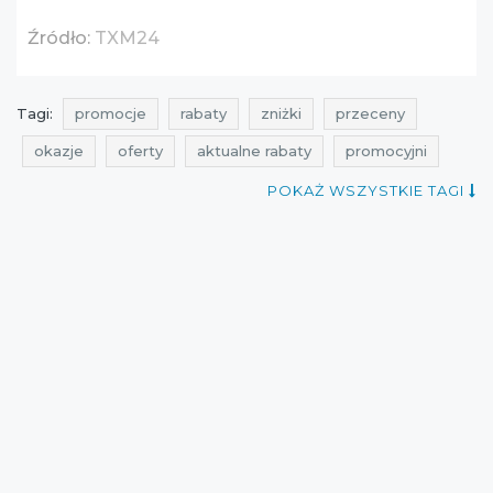
Źródło:
TXM24
Tagi:
promocje
rabaty
zniżki
przeceny
okazje
oferty
aktualne rabaty
promocyjni
ale rabat
promocje sierpień
rabaty sierpień
POKAŻ WSZYSTKIE TAGI
zniżki sierpień
promocje na wszystko
rabaty na wszystko
zniżki na wszystko
przeceny na wszystko
okazje na wszystko
oferty na wszystko
promocje txm24
rabaty txm24
zniżki txm24
przeceny txm24
okazje txm24
oferty txm24
promocje 2016
rabaty 2016
zniżki 2016
promocje sierpień 2016
rabaty sierpień 2016
zniżki sierpień 2016