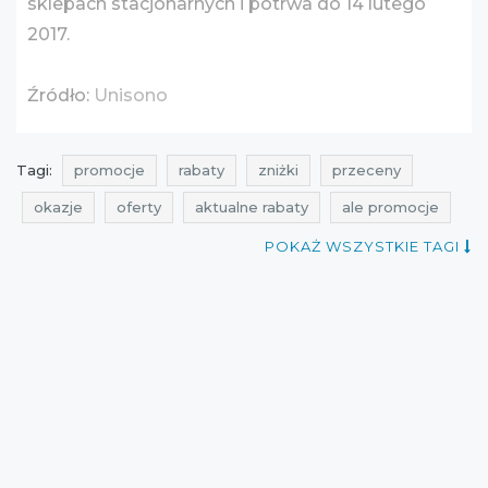
sklepach stacjonarnych i potrwa do 14 lutego
2017.
Źródło:
Unisono
Tagi:
promocje
rabaty
zniżki
przeceny
okazje
oferty
aktualne rabaty
ale promocje
promocje na odzież
rabaty na odzież
POKAŻ WSZYSTKIE TAGI
zniżki na odzież
przeceny na odzież
okazje na odzież
oferty na odzież
ale rabat
promocje luty
rabaty luty
zniżki luty
promocje unisono
rabaty unisono
zniżki unisono
przeceny unisono
okazje unisono
oferty unisono
promocje 2017
rabaty 2017
zniżki 2017