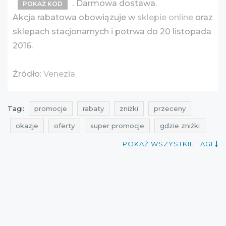
. Darmowa dostawa.
POKAŻ KOD
Akcja rabatowa obowiązuje w
sklepie online
oraz
sklepach stacjonarnych i potrwa do 20 listopada
2016.
Źródło:
Venezia
Tagi:
promocje
rabaty
zniżki
przeceny
okazje
oferty
super promocje
gdzie zniżki
promocyjni
promocje wysokie obcasy
POKAŻ WSZYSTKIE TAGI
rabaty wysokie obcasy
zniżki wysokie obcasy
promocje logo
rabaty logo
zniżki logo
promocje avanti
rabaty avanti
zniżki avanti
promocje listopad
rabaty listopad
zniżki listopad