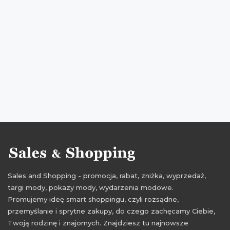
promocje venezia
rabaty venezia
zniżki venezia
przeceny venezia
okazje venezia
oferty venezia
przeceny avanti
okazje avanti
oferty avanti
promocje 2016
rabaty 2016
zniżki 2016
promocje listopad 2016
rabaty listopad 2016
zniżki listopad 2016
Sales and Shopping - promocja, rabat, zniżka, wyprzedaż,
targi mody, pokazy mody, wydarzenia modowe.
Promujemy ideę smart shoppingu, czyli rozsądne,
przemyślanie i sprytne zakupy, do czego zachęcamy Ciebie,
Twoją rodzinę i znajomych. Znajdziesz tu najnowsze