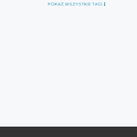
uty
promocje luty 2016
przeceny luty
POKAŻ WSZYSTKIE TAGI