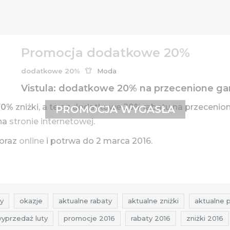
Promocja dodatkowe 20%
dodatkowe 20%
Moda
Vistula: dodatkowe 20% na przecenione garn
70%
zniżki, a teraz dodatkowe 20% rabatu na przecenione
PROMOCJA WYGASŁA
 na
stronie internetowej
.
 oraz
online
i potrwa do 2 marca 2016.
y
okazje
aktualne rabaty
aktualne zniżki
aktualne 
yprzedaż luty
promocje 2016
rabaty 2016
zniżki 2016