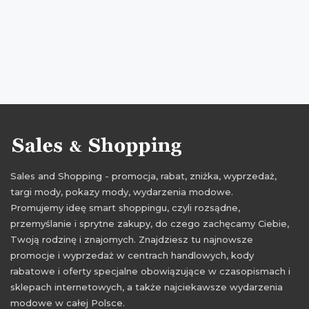
promocje listopad
rabaty listopad
zniżki listopad
promocje 2016
rabaty 2016
zniżki 2016
promocje listopad 2016
rabaty listopad 2016
zniżki listopad 2016
Sales and Shopping - promocja, rabat, zniżka, wyprzedaż,
targi mody, pokazy mody, wydarzenia modowe.
Promujemy ideę smart shoppingu, czyli rozsądne,
przemyślanie i sprytne zakupy, do czego zachęcamy Ciebie,
Twoją rodzinę i znajomych. Znajdziesz tu najnowsze
promocje i wyprzedaż w centrach handlowych, kody
rabatowe i oferty specjalne obowiązujące w czasopismach i
sklepach internetowych, a także najciekawsze wydarzenia
modowe w całej Polsce.