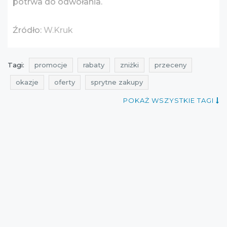
potrwa do odwołania.
Źródło:
W.Kruk
Tagi:
promocje
rabaty
zniżki
przeceny
okazje
oferty
sprytne zakupy
promocje na biżuterię
rabaty na biżuterię
POKAŻ WSZYSTKIE TAGI
zniżki na biżuterię
przeceny na biżuterię
okazje na biżuterię
oferty na biżuterię
super zniżki
promocje na zegarki
rabaty na zegarki
zniżki na zegarki
przeceny na zegarki
okazje na zegarki
oferty na zegarki
promocje w.kruk
rabaty w.kruk
zniżki w.kruk
przeceny w.kruk
okazje w.kruk
oferty w.kruk