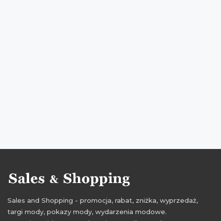
weekend okazji sales & shopping
weekend zakupów
weekend zakupów sales & shopping
promocje sales & shopping
rabaty sales & shopping
zniżki sales & shopping
kiedy wyprzedaże
weekendowe przeceny
upust
weekend zniżek czerwiec
weekend promocji czerwiec
weekend rabatów czerwiec
weekend okazji czerwiec
weekend zakupów czerwiec
weekend zniżek 2016
weekend promocji 2016
weekend rabatów 2016
weekend okazji 2016
weekend zakupów 2016
Sales and Shopping - promocja, rabat, zniżka, wyprzedaż,
targi mody, pokazy mody, wydarzenia modowe.