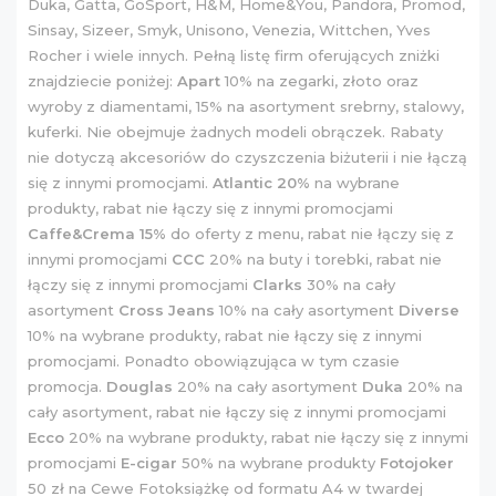
Duka, Gatta, GoSport, H&M, Home&You, Pandora, Promod,
Sinsay, Sizeer, Smyk, Unisono, Venezia, Wittchen, Yves
Rocher i wiele innych. Pełną listę firm oferujących zniżki
znajdziecie poniżej:
Apart
10% na zegarki, złoto oraz
wyroby z diamentami, 15% na asortyment srebrny, stalowy,
kuferki. Nie obejmuje żadnych modeli obrączek. Rabaty
nie dotyczą akcesoriów do czyszczenia biżuterii i nie łączą
się z innymi promocjami.
Atlantic 20%
na wybrane
produkty, rabat nie łączy się z innymi promocjami
Caffe&Crema 15%
do oferty z menu, rabat nie łączy się z
innymi promocjami
CCC
20% na buty i torebki, rabat nie
łączy się z innymi promocjami
Clarks
30% na cały
asortyment
Cross Jeans
10% na cały asortyment
Diverse
10% na wybrane produkty, rabat nie łączy się z innymi
promocjami. Ponadto obowiązująca w tym czasie
promocja.
Douglas
20% na cały asortyment
Duka
20% na
cały asortyment, rabat nie łączy się z innymi promocjami
Ecco
20% na wybrane produkty, rabat nie łączy się z innymi
promocjami
E-cigar
50% na wybrane produkty
Fotojoker
50 zł na Cewe Fotoksiążkę od formatu A4 w twardej