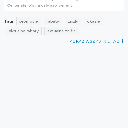
Cerbiński
15% na cały asortyment
Tagi:
promocje
rabaty
zniżki
okazje
aktualne rabaty
aktualne zniżki
aktualne promocje
noc zakupów
noc zniżek
POKAŻ WSZYSTKIE TAGI
poznań
zakupy
Wieczór Zakupów