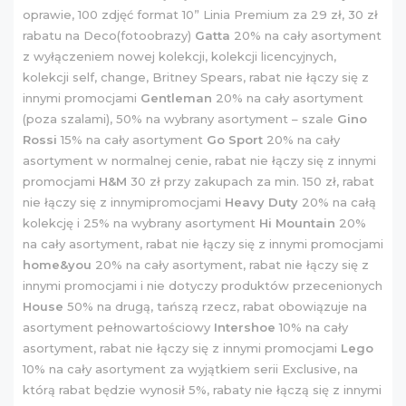
oprawie, 100 zdjęć format 10” Linia Premium za 29 zł, 30 zł
rabatu na Deco(fotoobrazy)
Gatta
20% na cały asortyment
z wyłączeniem nowej kolekcji, kolekcji licencyjnych,
kolekcji self, change, Britney Spears, rabat nie łączy się z
innymi promocjami
Gentleman
20% na cały asortyment
(poza szalami), 50% na wybrany asortyment – szale
Gino
Rossi
15% na cały asortyment
Go Sport
20% na cały
asortyment w normalnej cenie, rabat nie łączy się z innymi
promocjami
H&M
30 zł przy zakupach za min. 150 zł, rabat
nie łączy się z innymipromocjami
Heavy Duty
20% na całą
kolekcję i 25% na wybrany asortyment
Hi Mountain
20%
na cały asortyment, rabat nie łączy się z innymi promocjami
home&you
20% na cały asortyment, rabat nie łączy się z
innymi promocjami i nie dotyczy produktów przecenionych
House
50% na drugą, tańszą rzecz, rabat obowiązuje na
asortyment pełnowartościowy
Intershoe
10% na cały
asortyment, rabat nie łączy się z innymi promocjami
Lego
10% na cały asortyment za wyjątkiem serii Exclusive, na
którą rabat będzie wynosił 5%, rabaty nie łączą się z innymi