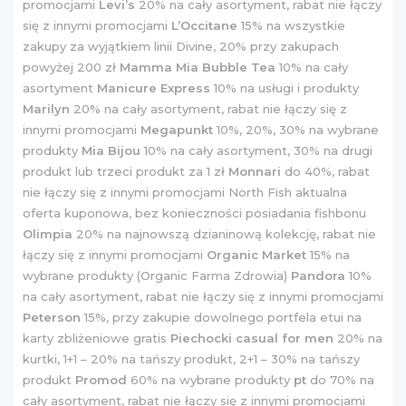
promocjami
Levi’s
20% na cały asortyment, rabat nie łączy
się z innymi promocjami
L’Occitane
15% na wszystkie
zakupy za wyjątkiem linii Divine, 20% przy zakupach
powyżej 200 zł
Mamma Mia Bubble Tea
10% na cały
asortyment
Manicure Express
10% na usługi i produkty
Marilyn
20% na cały asortyment, rabat nie łączy się z
innymi promocjami
Megapunkt
10%, 20%, 30% na wybrane
produkty
Mia Bijou
10% na cały asortyment, 30% na drugi
produkt lub trzeci produkt za 1 zł
Monnari
do 40%, rabat
nie łączy się z innymi promocjami North Fish aktualna
oferta kuponowa, bez konieczności posiadania fishbonu
Olimpia
20% na najnowszą dzianinową kolekcję, rabat nie
łączy się z innymi promocjami
Organic Market
15% na
wybrane produkty (Organic Farma Zdrowia)
Pandora
10%
na cały asortyment, rabat nie łączy się z innymi promocjami
Peterson
15%, przy zakupie dowolnego portfela etui na
karty zbliżeniowe gratis
Piechocki casual for men
20% na
kurtki, 1+1 – 20% na tańszy produkt, 2+1 – 30% na tańszy
produkt
Promod
60% na wybrane produkty
pt
do 70% na
cały asortyment, rabat nie łączy się z innymi promocjami