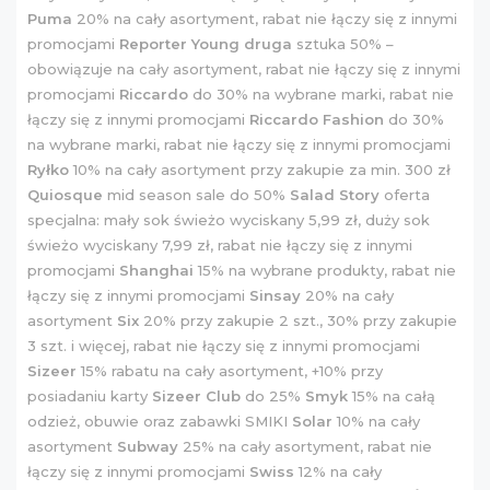
Puma
20% na cały asortyment, rabat nie łączy się z innymi
promocjami
Reporter Young druga
sztuka 50% –
obowiązuje na cały asortyment, rabat nie łączy się z innymi
promocjami
Riccardo
do 30% na wybrane marki, rabat nie
łączy się z innymi promocjami
Riccardo Fashion
do 30%
na wybrane marki, rabat nie łączy się z innymi promocjami
Ryłko
10% na cały asortyment przy zakupie za min. 300 zł
Quiosque
mid season sale do 50%
Salad Story
oferta
specjalna: mały sok świeżo wyciskany 5,99 zł, duży sok
świeżo wyciskany 7,99 zł, rabat nie łączy się z innymi
promocjami
Shanghai
15% na wybrane produkty, rabat nie
łączy się z innymi promocjami
Sinsay
20% na cały
asortyment
Six
20% przy zakupie 2 szt., 30% przy zakupie
3 szt. i więcej, rabat nie łączy się z innymi promocjami
Sizeer
15% rabatu na cały asortyment, +10% przy
posiadaniu karty
Sizeer Club
do 25%
Smyk
15% na całą
odzież, obuwie oraz zabawki SMIKI
Solar
10% na cały
asortyment
Subway
25% na cały asortyment, rabat nie
łączy się z innymi promocjami
Swiss
12% na cały