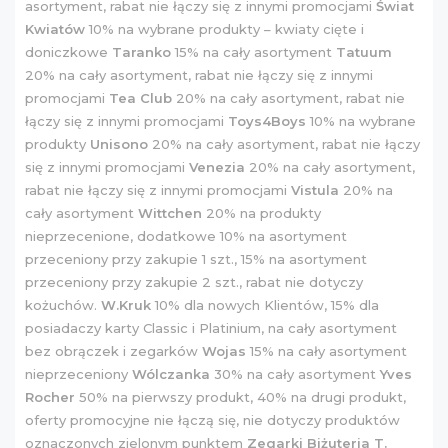
asortyment, rabat nie łączy się z innymi promocjami
Świat
Kwiatów
10% na wybrane produkty – kwiaty cięte i
doniczkowe
Taranko
15% na cały asortyment
Tatuum
20% na cały asortyment, rabat nie łączy się z innymi
promocjami
Tea Club
20% na cały asortyment, rabat nie
łączy się z innymi promocjami
Toys4Boys
10% na wybrane
produkty
Unisono
20% na cały asortyment, rabat nie łączy
się z innymi promocjami
Venezia
20% na cały asortyment,
rabat nie łączy się z innymi promocjami
Vistula
20% na
cały asortyment
Wittchen
20% na produkty
nieprzecenione, dodatkowe 10% na asortyment
przeceniony przy zakupie 1 szt., 15% na asortyment
przeceniony przy zakupie 2 szt., rabat nie dotyczy
kożuchów.
W.Kruk
10% dla nowych Klientów, 15% dla
posiadaczy karty Classic i Platinium, na cały asortyment
bez obrączek i zegarków
Wojas
15% na cały asortyment
nieprzeceniony
Wólczanka
30% na cały asortyment
Yves
Rocher
50% na pierwszy produkt, 40% na drugi produkt,
oferty promocyjne nie łączą się, nie dotyczy produktów
oznaczonych zielonym punktem
Zegarki Biżuteria T.