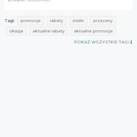
Tagi:
promocje
rabaty
zniżki
przeceny
okazje
aktualne rabaty
aktualne promocje
promocje wittchen
rabaty wittchen
POKAŻ WSZYSTKIE TAGI
zniżki wittchen
przeceny wittchen
okazje wittchen
promocje kwiecień
rabaty kwiecień
zniżki kwiecień
promocje 2016
rabaty 2016
zniżki 2016
przeceny 2016
okazje 2016
wyprzedaże
wyprzedaże 2016
wyprzedaże kwiecień
przeceny kwiecień
okazje kwiecień
aktualne promocje kwiecień
aktualne rabaty kwiecień
aktualne promocje 2016
aktualne rabaty 2016
aktualne promocje wittchen