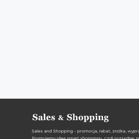
Sales and Shopping - promocja, rabat, zniżka, wy
Promujemy ideę smart shoppingu, czyli rozsądne, p