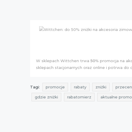
W sklepach Wittchen trwa
50%
promocja na ak
sklepach stacjonarnych oraz online i potrwa do 
Tagi:
promocje
rabaty
zniżki
przecen
gdzie zniżki
rabatomierz
aktualne promo
okazje wittchen
aktualne promocje w sieci
obniżki
wittchen
aktualne promocje wit
promocje 2015
aktualne promocje 2015
p