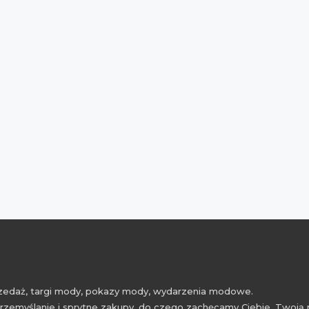
przedaż, targi mody, pokazy mody, wydarzenia modowe.
rzemyślanie i sprytne zakupy, do czego zachęcamy Ciebie, Twoją 