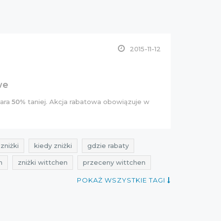
2015-11-12
we
para
50%
taniej. Akcja rabatowa obowiązuje w
zniżki
kiedy zniżki
gdzie rabaty
n
zniżki wittchen
przeceny wittchen
d
przeceny listopad
cała polska
POKAŻ WSZYSTKIE TAGI
py
best sales
aktualne zniżki Wittchen