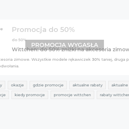
Promocja do 50%
do 50%
PROMOCJA WYGASŁA
Wittchen: do 50% zniżki na akcesoria zimo
cesoria zimowe. Wszystkie modele rękawiczek
30%
taniej, druga 
odwołania.
y
okazje
gdzie promocje
aktualne rabaty
aktualne 
cje
kiedy promocje
promocje wittchen
rabaty wittche
ówkach
promocje listopad
rabaty listopad
zniżki listopa
tchen
aktualne rabaty wittchen
aktualne przeceny
Skle
romocje listopad 2015
rabaty listopad 2015