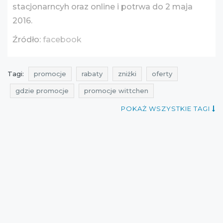
stacjonarncyh oraz online i potrwa do 2 maja
2016.
Źródło:
facebook
Tagi:
promocje
rabaty
zniżki
oferty
gdzie promocje
promocje wittchen
rabaty wittchen
zniżki wittchen
POKAŻ WSZYSTKIE TAGI
przeceny wittchen
okazje wittchen
oferty wittchen
sklepikarz
promocje maj
rabaty maj
zniżki maj
promocje kwiecień
rabaty kwiecień
zniżki kwiecień
promocje 2016
promocje maj 2016
rabaty 2016
rabaty maj 2016
zniżki 2016
zniżki maj 2016