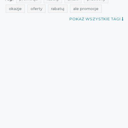
okazje
oferty
rabatuj
ale promocje
promocje na torby
promocje na torebki
POKAŻ WSZYSTKIE TAGI
rabaty na torby
rabaty na torebki
zniżki na torby
zniżki na torebki
przeceny na torby
przeceny na torebki
okazje na torby
okazje na torebki
oferty na torby
oferty na torebki
super zniżki
promocje wittchen
rabaty wittchen
zniżki wittchen
przeceny wittchen
okazje wittchen
oferty wittchen
promocje na rękawiczki
rabaty na rękawiczki
zniżki na rękawiczki
przeceny na rękawiczki
okazje na rękawiczki
oferty na rękawiczki
promocje listopad