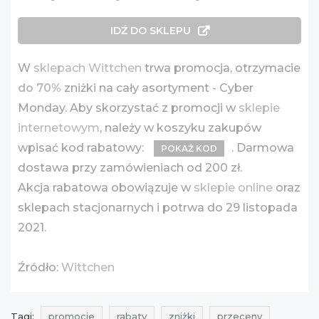
IDŹ DO SKLEPU
W
sklepach Wittchen
trwa promocja, otrzymacie
do 70%
zniżki na cały asortyment - Cyber
Monday. Aby skorzystać z promocji w
sklepie
internetowym
, należy w koszyku zakupów
wpisać kod rabatowy:
. Darmowa
POKAŻ KOD
dostawa przy zamówieniach od 200 zł.
Akcja rabatowa obowiązuje w
sklepie online
oraz
sklepach stacjonarnych i potrwa do 29 listopada
2021.
Źródło:
Wittchen
Tagi:
promocje
rabaty
zniżki
przeceny