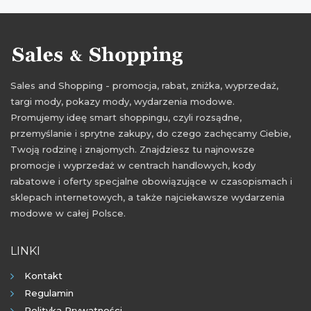
rabaty listopad
zniżki listopad
promocje 2021
rabaty 2021
zniżki 2021
promocje listopad 2021
rabaty listopad 2021
zniżki listopad 2021
Sales and Shopping - promocja, rabat, zniżka, wyprzedaż,
targi mody, pokazy mody, wydarzenia modowe.
Promujemy ideę smart shoppingu, czyli rozsądne,
przemyślanie i sprytne zakupy, do czego zachęcamy Ciebie,
Twoją rodzinę i znajomych. Znajdziesz tu najnowsze
promocje i wyprzedaż w centrach handlowych, kody
rabatowe i oferty specjalne obowiązujące w czasopismach i
sklepach internetowych, a także najciekawsze wydarzenia
modowe w całej Polsce.
LINKI
Kontakt
Regulamin
Polityka Prywatności