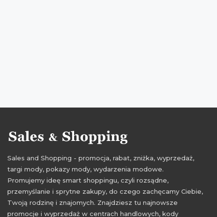
przeceny na walizki kabinowe
okazje wittchen
okazje na walizki
okazje na walizki kabinowe
oferty wittchen
oferty na walizki
oferty na walizki kabinowe
łapaj ciucha
promocje maj
rabaty maj
zniżki maj
promocje kwiecień
rabaty kwiecień
zniżki kwiecień
promocje 2017
rabaty 2017
zniżki 2017
promocje maj 2017
rabaty maj 2017
zniżki maj 2017
promocje kwiecień 2017
Sales and Shopping - promocja, rabat, zniżka, wyprzedaż,
rabaty kwiecień 2017
zniżki kwiecień 2017
targi mody, pokazy mody, wydarzenia modowe.
Promujemy ideę smart shoppingu, czyli rozsądne,
przemyślanie i sprytne zakupy, do czego zachęcamy Ciebie,
Twoją rodzinę i znajomych. Znajdziesz tu najnowsze
promocje i wyprzedaż w centrach handlowych, kody