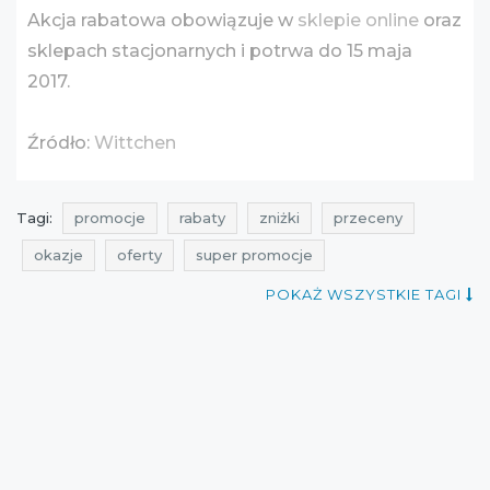
Akcja rabatowa obowiązuje w
sklepie online
oraz
sklepach stacjonarnych i potrwa do 15 maja
2017.
Źródło:
Wittchen
Tagi:
promocje
rabaty
zniżki
przeceny
okazje
oferty
super promocje
promocje na walizki
promocje na walizki kabinowe
POKAŻ WSZYSTKIE TAGI
rabaty na walizki
rabaty na walizki kabinowe
zniżki na walizki
zniżki na walizki kabinowe
kiedy promocje
promocje wittchen
rabaty wittchen
zniżki wittchen
przeceny wittchen
przeceny na walizki