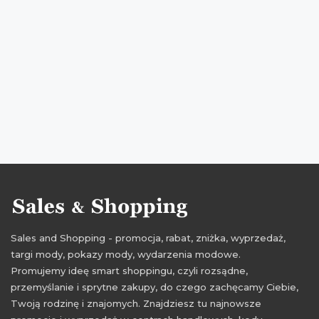
przeceny dla dzieci
okazje dla dzieci
oferty dla dzieci
promocje wójcik
rabaty wójcik
zniżki wójcik
przeceny wójcik
okazje wójcik
oferty wójcik
promocje 2016
promocje maj 2016
rabaty 2016
rabaty maj 2016
zniżki 2016
zniżki maj 2016
Sales and Shopping - promocja, rabat, zniżka, wyprzedaż,
targi mody, pokazy mody, wydarzenia modowe.
Promujemy ideę smart shoppingu, czyli rozsądne,
przemyślanie i sprytne zakupy, do czego zachęcamy Ciebie,
Twoją rodzinę i znajomych. Znajdziesz tu najnowsze