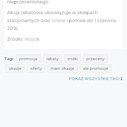
nieprzecenionego.
Akcja rabatowa obowiązuje w sklepach
stacjonarnych oraz
online
i potrwa do 1 czerwca
2016.
Źródło:
Wójcik
Tagi:
promocje
rabaty
zniżki
przeceny
okazje
oferty
mam okazje
ale promocje
aktualne promocje w sieciówkach
promocje maj
POKAŻ WSZYSTKIE TAGI
rabaty maj
zniżki maj
promocje na dzień dziecka
rabaty na dzień dziecka
zniżki na dzień dziecka
przeceny na dzień dziecka
okazje na dzień dziecka
oferty na dzień dziecka
promocje dla dzieci
rabaty dla dzieci
zniżki dla dzieci