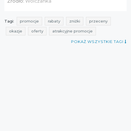
Źródło:
Wólczanka
Tagi:
promocje
rabaty
zniżki
przeceny
okazje
oferty
atrakcyjne promocje
gdzie rabaty
promocje wólczanka
POKAŻ WSZYSTKIE TAGI
rabaty wólczanka
zniżki wólczanka
promocje na koszule
rabaty na koszule
zniżki na koszule
przeceny wólczanka
przeceny na koszule
okazje wólczanka
okazje na koszule
oferty wólczanka
oferty na koszule
iulotka
promocje lipiec
rabaty lipiec
zniżki lipiec
promocje 2016
rabaty 2016
zniżki 2016
promocje lipiec 2016
rabaty lipiec 2016
zniżki lipiec 2016