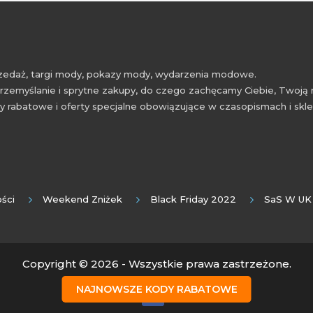
przedaż, targi mody, pokazy mody, wydarzenia modowe.
rzemyślanie i sprytne zakupy, do czego zachęcamy Ciebie, Twoją 
 rabatowe i oferty specjalne obowiązujące w czasopismach i skl
ści
Weekend Zniżek
Black Friday 2022
SaS W UK
Copyright © 2026 - Wszystkie prawa zastrzeżone.
NAJNOWSZE KODY RABATOWE