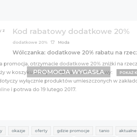
Kod rabatowy dodatkowe 20%
dodatkowe 20%
Moda
Wólczanka: dodatkowe 20% rabatu na rzec
a promocja, otrzymacie
dodatkowe 20%
zniżki na rze
PROMOCJA WYGASŁA
leży w koszyku zakupów wpisać kod rabatowy:
POKAŻ 
” dotyczy wyłącznie produktów umieszczonych w zakł
nline
i potrwa do 19 lutego 2017.
y
okazje
oferty
gdzie promocje
tanio
aktualne