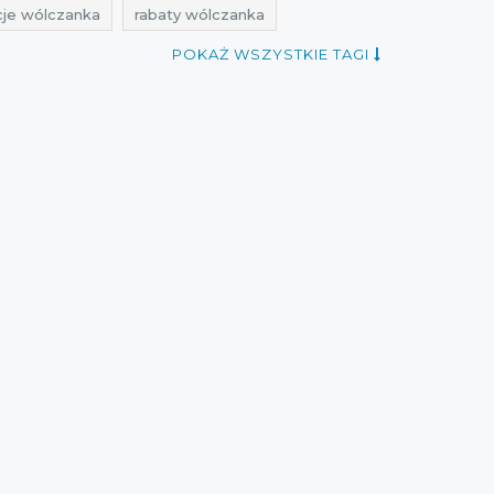
je wólczanka
rabaty wólczanka
przeceny na koszule
okazje wólczanka
POKAŻ WSZYSTKIE TAGI
romocje 2017
rabaty 2017
zniżki 2017