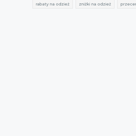
rabaty na odzież
zniżki na odzież
przece
zniżki wólczanka
promocje na koszule
ra
okazje na koszule
oferty wólczanka
ofer
promocje luty 2017
rabaty luty 2017
zniżk