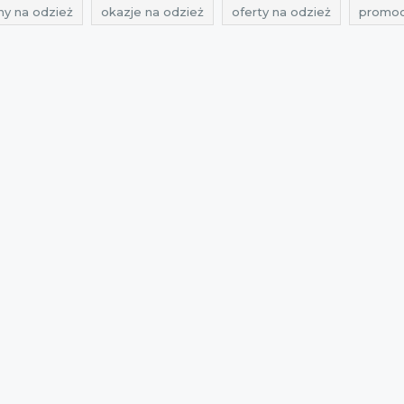
ny na odzież
okazje na odzież
oferty na odzież
promoc
baty na koszule
zniżki na koszule
przeceny wólczanka
ty na koszule
promocje luty
rabaty luty
zniżki luty
p
i luty 2017