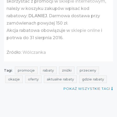
skorzystać z promocji w
sklepie internetowym
,
należy w koszyku zakupów wpisać kod
rabatowy:
DLANIEJ
. Darmowa dostawa przy
zamówienach powyżej 150 zł.
Akcja rabatowa obowiązuje w
sklepie online
i
potrwa do 31 sierpnia 2016.
Źródło:
Wólczanka
Tagi:
promocje
rabaty
zniżki
przeceny
okazje
oferty
aktualne rabaty
gdzie rabaty
promocje wólczanka
rabaty wólczanka
POKAŻ WSZYSTKIE TAGI
zniżki wólczanka
przeceny wólczanka
okazje wólczanka
oferty wólczanka
ale rabat
promocje sierpień
rabaty sierpień
zniżki sierpień