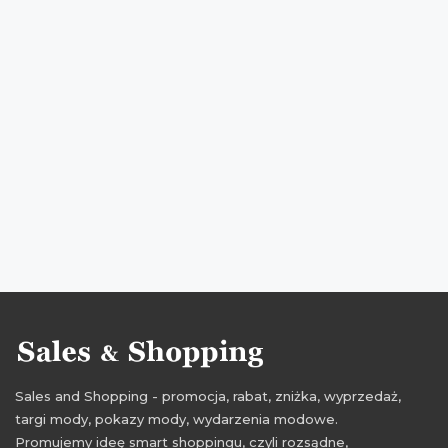
promocje 2016
rabaty 2016
zniżki 2016
promocje sierpień 2016
rabaty sierpień 2016
zniżki sierpień 2016
Sales and Shopping - promocja, rabat, zniżka, wyprzedaż,
targi mody, pokazy mody, wydarzenia modowe.
Promujemy ideę smart shoppingu, czyli rozsądne,