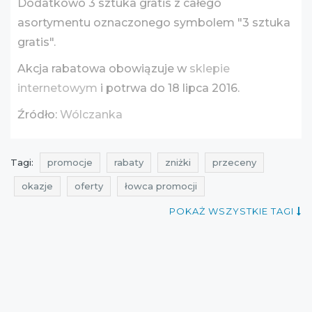
Dodatkowo 3 sztuka gratis z całego
asortymentu oznaczonego symbolem "3 sztuka
gratis".
Akcja rabatowa obowiązuje w
sklepie
internetowym
i potrwa do 18 lipca 2016.
Źródło:
Wólczanka
Tagi:
promocje
rabaty
zniżki
przeceny
okazje
oferty
łowca promocji
aktualne promocje w sklepach
promocje wólczanka
POKAŻ WSZYSTKIE TAGI
rabaty wólczanka
zniżki wólczanka
promocje na koszule
rabaty na koszule
zniżki na koszule
przeceny wólczanka
przeceny na koszule
okazje wólczanka