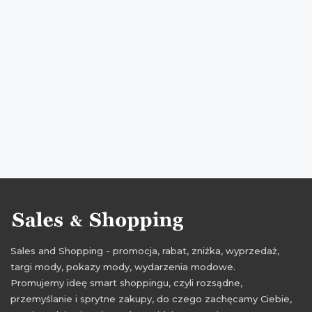
okazje na koszule
oferty wólczanka
oferty na koszule
promocje lipiec
rabaty lipiec
zniżki lipiec
promocje 2016
rabaty 2016
zniżki 2016
promocje lipiec 2016
rabaty lipiec 2016
zniżki lipiec 2016
Sales and Shopping - promocja, rabat, zniżka, wyprzedaż,
targi mody, pokazy mody, wydarzenia modowe.
Promujemy ideę smart shoppingu, czyli rozsądne,
przemyślanie i sprytne zakupy, do czego zachęcamy Ciebie,