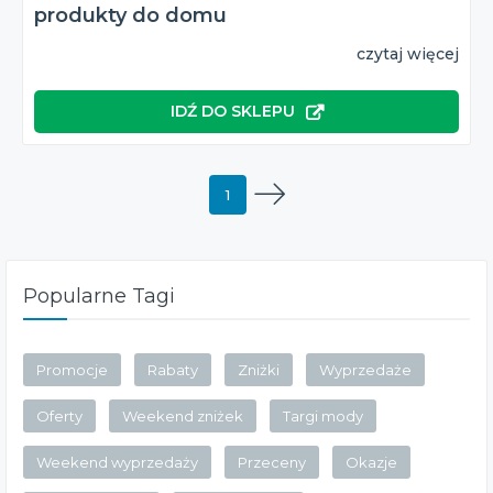
produkty do domu
czytaj więcej
IDŹ DO SKLEPU
1
Popularne Tagi
Promocje
Rabaty
Zniżki
Wyprzedaże
Oferty
Weekend zniżek
Targi mody
Weekend wyprzedaży
Przeceny
Okazje