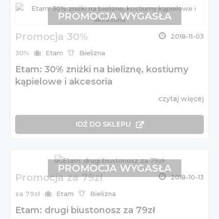
PROMOCJA WYGASŁA
Promocja 30%
2018-11-03
30%
Etam
Bielizna
Etam: 30% zniżki na bieliznę, kostiumy
kąpielowe i akcesoria
czytaj więcej
IDŹ DO SKLEPU
PROMOCJA WYGASŁA
Promocja za 79zł
2018-10-13
za 79zł
Etam
Bielizna
Etam: drugi biustonosz za 79zł