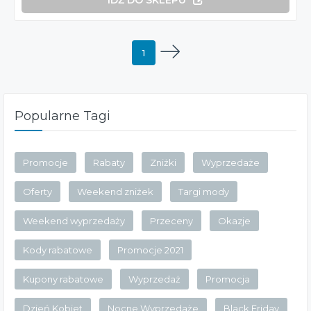
1
Popularne Tagi
Promocje
Rabaty
Zniżki
Wyprzedaże
Oferty
Weekend zniżek
Targi mody
Weekend wyprzedaży
Przeceny
Okazje
Kody rabatowe
Promocje 2021
Kupony rabatowe
Wyprzedaż
Promocja
Dzień Kobiet
Nocne Wyprzedaże
Black Friday