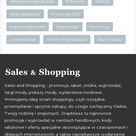
Weekend wyprzedaży
Przeceny
Okazje
Kody rabatowe
Promocje 2021
Kupony rabatowe
Wyprzedaż
Promocja
Dzień Kobiet
Nocne Wyprzedaże
Black Friday
Sales and Shopping - promocja, rabat, zniżka, wyprzedaż,
targi mody, pokazy mody, wydarzenia modowe.
Promujemy ideę smart shoppingu, czyli rozsądne,
przemyślanie i sprytne zakupy, do czego zachęcamy Ciebie,
Twoją rodzinę i znajomych. Znajdziesz tu najnowsze
promocje i wyprzedaż w centrach handlowych, kody
rabatowe i oferty specjalne obowiązujące w czasopismach i
sklepach internetowych, a także najciekawsze wydarzenia