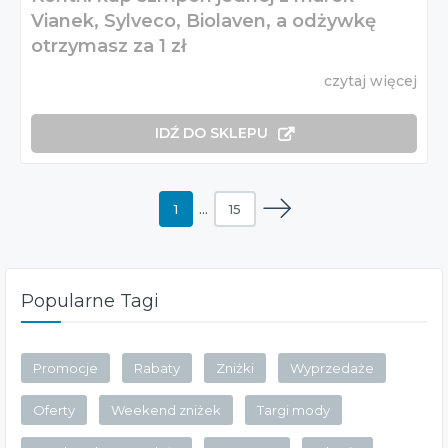
Vianek, Sylveco, Biolaven, a odżywkę
otrzymasz za 1 zł
czytaj więcej
IDŹ DO SKLEPU
1
…
15
Popularne Tagi
Promocje
Rabaty
Zniżki
Wyprzedaże
Oferty
Weekend zniżek
Targi mody