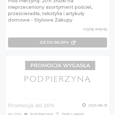
Pod Pierzyną: 20% zniżki na
nieprzeceniony asortyment pościel,
prześcieradła, tekstylia i artykuły
domowe - Stylowe Zakupy
czytaj więcej
IDŹ DO SKLEPU
PROMOCJA WYGASŁA
Promocja do 20%
2021-08-31
do 20%
Pod Pierzyną
Dom i ogród