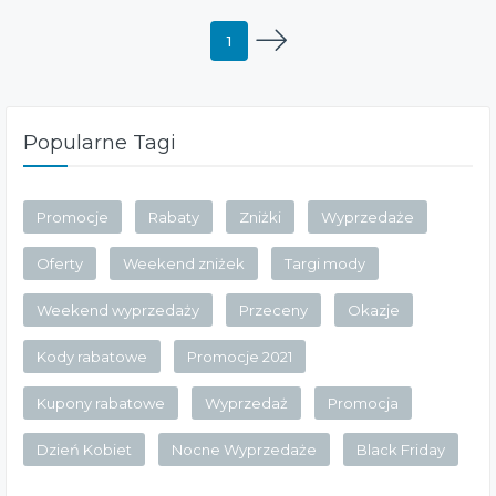
1
Popularne Tagi
Promocje
Rabaty
Zniżki
Wyprzedaże
Oferty
Weekend zniżek
Targi mody
Weekend wyprzedaży
Przeceny
Okazje
Kody rabatowe
Promocje 2021
Kupony rabatowe
Wyprzedaż
Promocja
Dzień Kobiet
Nocne Wyprzedaże
Black Friday