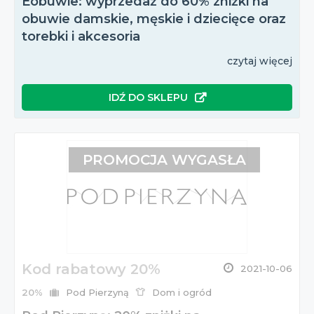
Eobuwie: wyprzedaż do 60% zniżki na
obuwie damskie, męskie i dziecięce oraz
torebki i akcesoria
czytaj więcej
IDŹ DO SKLEPU
PROMOCJA WYGASŁA
Kod rabatowy 20%
2021-10-06
20%
Pod Pierzyną
Dom i ogród