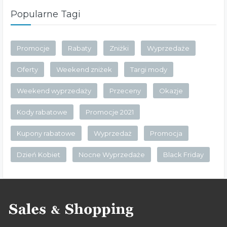
Popularne Tagi
Promocje
Rabaty
Zniżki
Wyprzedaże
Oferty
Weekend zniżek
Targi mody
Weekend wyprzedaży
Przeceny
Okazje
Kody rabatowe
Promocje 2021
Kupony rabatowe
Wyprzedaż
Promocja
Dzień Kobiet
Nocne Wyprzedaże
Black Friday