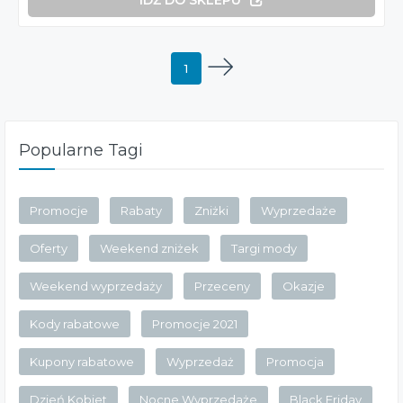
1
Popularne Tagi
Promocje
Rabaty
Zniżki
Wyprzedaże
Oferty
Weekend zniżek
Targi mody
Weekend wyprzedaży
Przeceny
Okazje
Kody rabatowe
Promocje 2021
Kupony rabatowe
Wyprzedaż
Promocja
Dzień Kobiet
Nocne Wyprzedaże
Black Friday