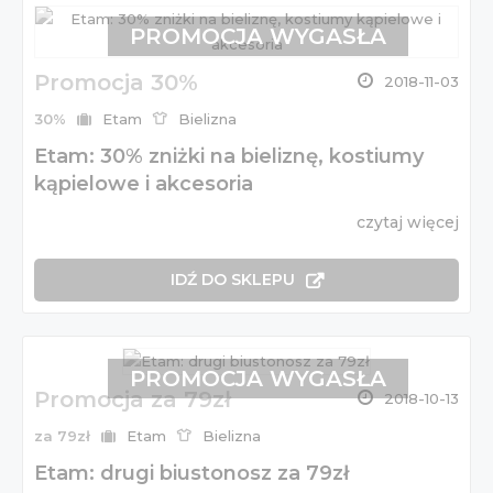
PROMOCJA WYGASŁA
Promocja 30%
2018-11-03
30%
Etam
Bielizna
Etam: 30% zniżki na bieliznę, kostiumy
kąpielowe i akcesoria
czytaj więcej
IDŹ DO SKLEPU
PROMOCJA WYGASŁA
Promocja za 79zł
2018-10-13
za 79zł
Etam
Bielizna
Etam: drugi biustonosz za 79zł