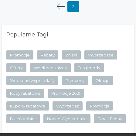
2
Popularne Tagi
Promocje
Rabaty
Zniżki
Wyprzedaże
Oferty
Weekend zniżek
Targi mody
Weekend wyprzedaży
Przeceny
Okazje
Kody rabatowe
Promocje 2021
Kupony rabatowe
Wyprzedaż
Promocja
Dzień Kobiet
Nocne Wyprzedaże
Black Friday