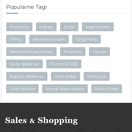
Popularne Tagi
Promocje
Rabaty
Zniżki
Wyprzedaże
Oferty
Weekend zniżek
Targi mody
Weekend wyprzedaży
Przeceny
Okazje
Kody rabatowe
Promocje 2021
Kupony rabatowe
Wyprzedaż
Promocja
Dzień Kobiet
Nocne Wyprzedaże
Black Friday