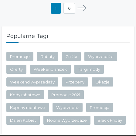
1
6
Popularne Tagi
Promocje
Rabaty
Zniżki
Wyprzedaże
Oferty
Weekend zniżek
Targi mody
Weekend wyprzedaży
Przeceny
Okazje
Kody rabatowe
Promocje 2021
Kupony rabatowe
Wyprzedaż
Promocja
Dzień Kobiet
Nocne Wyprzedaże
Black Friday