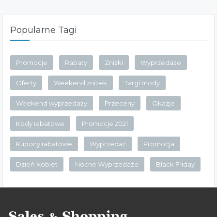
Popularne Tagi
Promocje
Rabaty
Zniżki
Wyprzedaże
Oferty
Weekend zniżek
Targi mody
Weekend wyprzedaży
Przeceny
Okazje
Kody rabatowe
Promocje 2021
Kupony rabatowe
Wyprzedaż
Promocja
Dzień Kobiet
Nocne Wyprzedaże
Black Friday