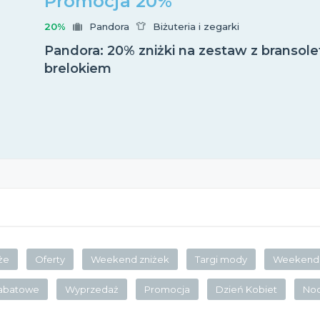
Promocja 20%
20%
Pandora
Biżuteria i zegarki
Pandora: 20% zniżki na zestaw z bransole
brelokiem
że
Oferty
Weekend zniżek
Targi mody
Weekend 
rabatowe
Wyprzedaż
Promocja
Dzień Kobiet
No