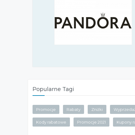
Popularne Tagi
Promocje
Rabaty
Zniżki
Wyprzeda
Kody rabatowe
Promocje 2021
Kupony 