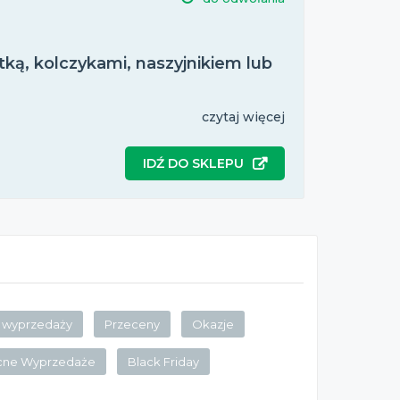
tką, kolczykami, naszyjnikiem lub
czytaj więcej
IDŹ DO SKLEPU
wyprzedaży
Przeceny
Okazje
cne Wyprzedaże
Black Friday