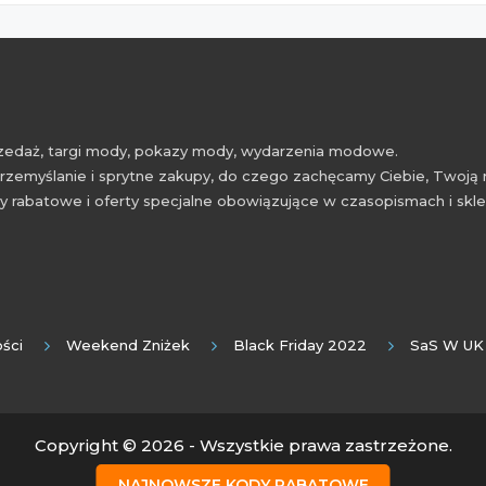
przedaż, targi mody, pokazy mody, wydarzenia modowe.
rzemyślanie i sprytne zakupy, do czego zachęcamy Ciebie, Twoją 
 rabatowe i oferty specjalne obowiązujące w czasopismach i skl
ści
Weekend Zniżek
Black Friday 2022
SaS W UK
Copyright © 2026 - Wszystkie prawa zastrzeżone.
NAJNOWSZE KODY RABATOWE