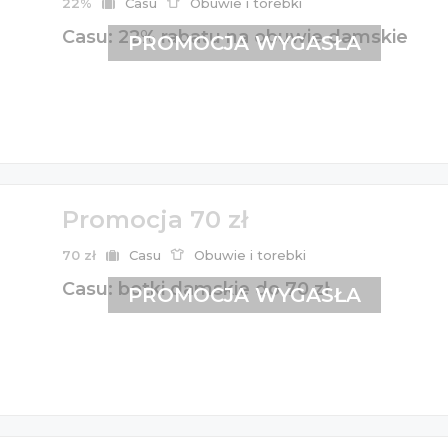
22%
Casu
Obuwie i torebki
Casu: 22% rabatu na obuwie damskie
PROMOCJA WYGASŁA
Promocja 70 zł
70 zł
Casu
Obuwie i torebki
Casu: botki damskie do 70 zł
PROMOCJA WYGASŁA