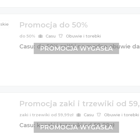
Promocja do 50%
do 50%
Casu
Obuwie i torebki
Casu: do 50% zniżki na modne obuwie d
PROMOCJA WYGASŁA
Promocja zaki i trzewiki od 59,
zaki i trzewiki od 59,99zł
Casu
Obuwie i torebki
Casu: kozaki i trzewiki od 59,99zł
PROMOCJA WYGASŁA