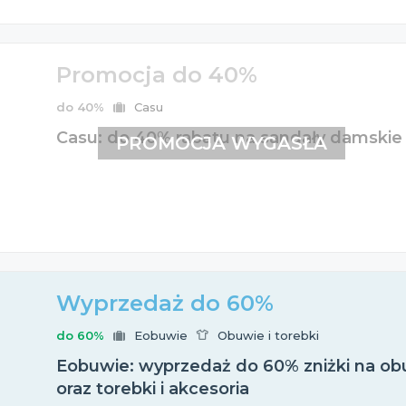
Promocja do 40%
do 40%
Casu
Casu: do 40% rabatu na sandały damskie
PROMOCJA WYGASŁA
Wyprzedaż do 60%
do 60%
Eobuwie
Obuwie i torebki
Eobuwie: wyprzedaż do 60% zniżki na obu
oraz torebki i akcesoria