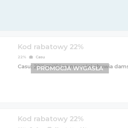
Kod rabatowy 22%
22%
Casu
Casu: 22% zniżki na nowości obuwia dam
PROMOCJA WYGASŁA
Kod rabatowy 22%