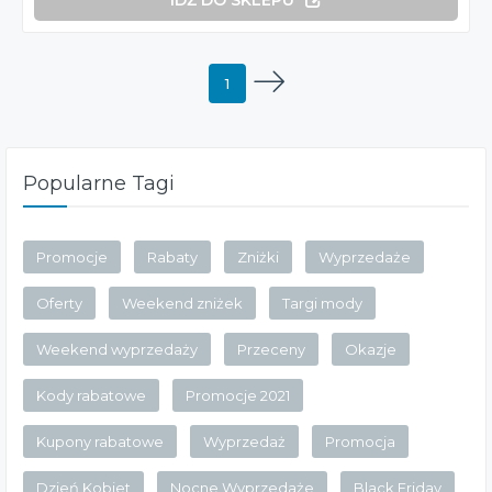
1
Popularne Tagi
Promocje
Rabaty
Zniżki
Wyprzedaże
Oferty
Weekend zniżek
Targi mody
Weekend wyprzedaży
Przeceny
Okazje
Kody rabatowe
Promocje 2021
Kupony rabatowe
Wyprzedaż
Promocja
Dzień Kobiet
Nocne Wyprzedaże
Black Friday