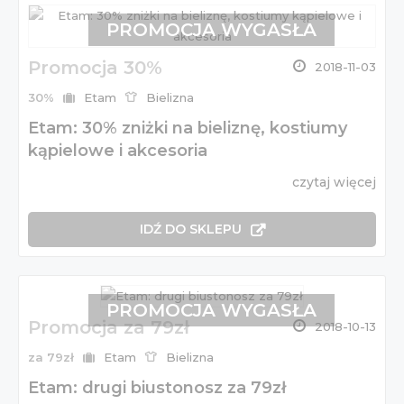
PROMOCJA WYGASŁA
Promocja 30%
2018-11-03
30%
Etam
Bielizna
Etam: 30% zniżki na bieliznę, kostiumy
kąpielowe i akcesoria
czytaj więcej
IDŹ DO SKLEPU
PROMOCJA WYGASŁA
Promocja za 79zł
2018-10-13
za 79zł
Etam
Bielizna
Etam: drugi biustonosz za 79zł