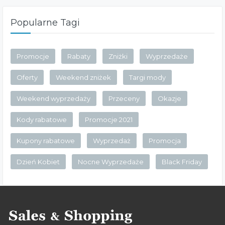
Popularne Tagi
Promocje
Rabaty
Zniżki
Wyprzedaże
Oferty
Weekend zniżek
Targi mody
Weekend wyprzedaży
Przeceny
Okazje
Kody rabatowe
Promocje 2021
Kupony rabatowe
Wyprzedaż
Promocja
Dzień Kobiet
Nocne Wyprzedaże
Black Friday