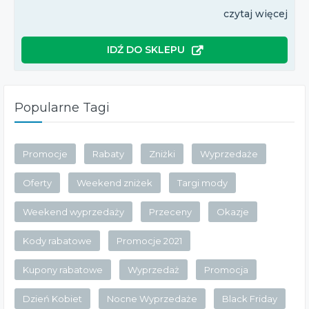
czytaj więcej
IDŹ DO SKLEPU
Popularne Tagi
Promocje
Rabaty
Zniżki
Wyprzedaże
Oferty
Weekend zniżek
Targi mody
Weekend wyprzedaży
Przeceny
Okazje
Kody rabatowe
Promocje 2021
Kupony rabatowe
Wyprzedaż
Promocja
Dzień Kobiet
Nocne Wyprzedaże
Black Friday